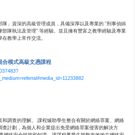
部隊」資深的高級管理成員，具備深厚以及專業的 "刑事偵緝
"紀律部隊執法及管理" 等經驗。並且擁有豐富之教學經驗及專業
學在教學上常作交流。
上混合模式高級文憑課程
/1037483?
_medium=referral#media_id=11233882
案和調查的理解。 課程煘助學生整合有關於網絡罪案、網絡
調查計劃，為個人和企業提出免受網絡罪案侵害的解決方
必要網絡安全技能和知識，讓課程畢業生能夠有效地在網絡安